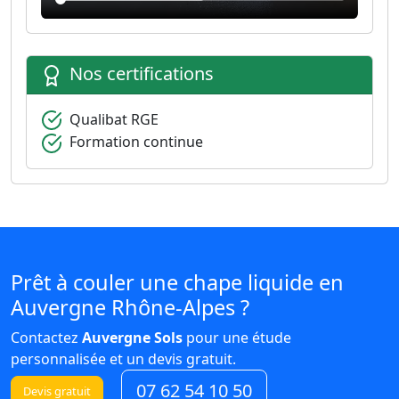
Nos certifications
Qualibat RGE
Formation continue
Prêt à couler une chape liquide en
Auvergne Rhône-Alpes ?
Contactez
Auvergne Sols
pour une étude
personnalisée et un devis gratuit.
07 62 54 10 50
Devis gratuit